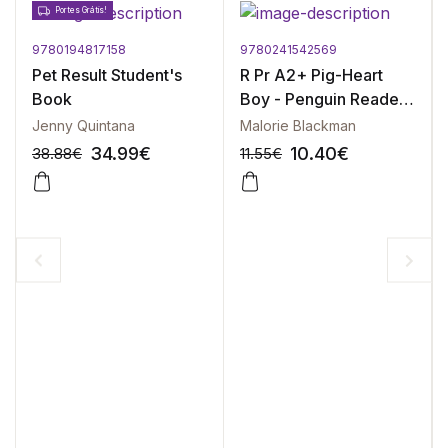
Portes Grátis!
9780194817158
9780241542569
Pet Result Student's
R Pr A2+ Pig-Heart
Book
Boy - Penguin Readers
Level 4
Jenny Quintana
Malorie Blackman
34.99
€
10.40
€
38.88
€
11.55
€
-10%
-10%