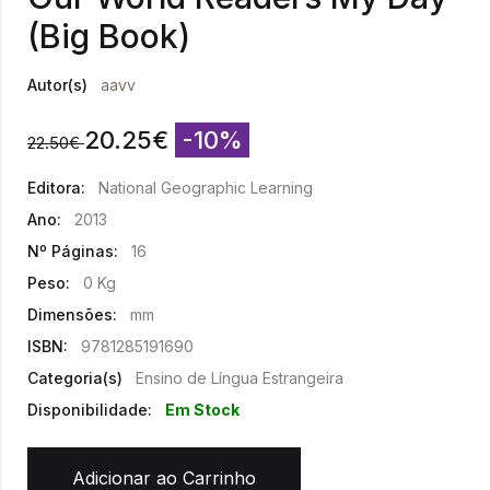
(Big Book)
Autor(s)
aavv
20.25
€
-10%
22.50
€
Editora:
National Geographic Learning
Ano:
2013
Nº Páginas:
16
Peso:
0 Kg
Dimensões:
mm
ISBN:
9781285191690
Categoria(s)
Ensino de Língua Estrangeira
Disponibilidade:
Em Stock
Adicionar ao Carrinho