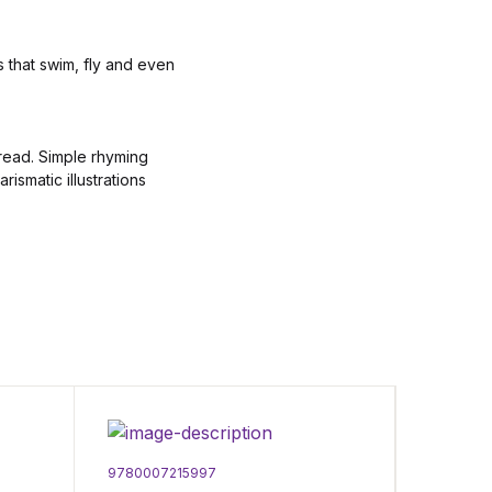
 that swim, fly and even
pread. Simple rhyming
ismatic illustrations
9780007215997
9781405