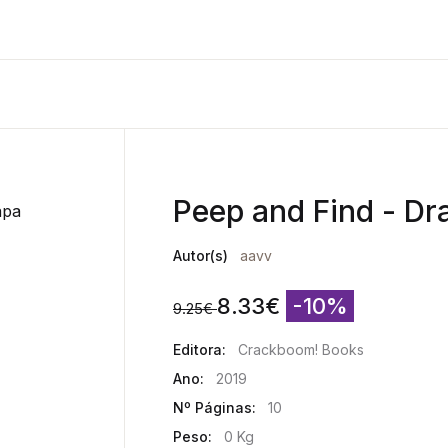
Peep and Find - Dr
Autor(s)
aavv
8.33
€
-10%
9.25
€
Editora:
Crackboom! Books
Ano:
2019
Nº Páginas:
10
Peso:
0 Kg