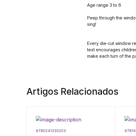
Age range 3 to 6
Peep through the window
sing!
Every die-cut window rev
text encourages children
make each turn of the pa
Artigos Relacionados
9780241330203
97814