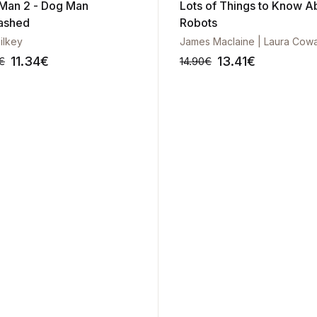
Man 2 - Dog Man
Lots of Things to Know A
ashed
Robots
ilkey
11.34
€
13.41
€
€
14.90
€
-10%