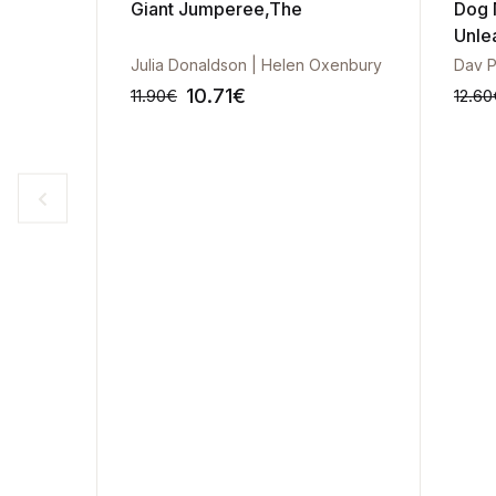
Giant Jumperee,The
Dog 
Unle
k
Julia Donaldson | Helen Oxenbury
Dav P
10.71
€
11.90
€
12.60
-10%
-10%