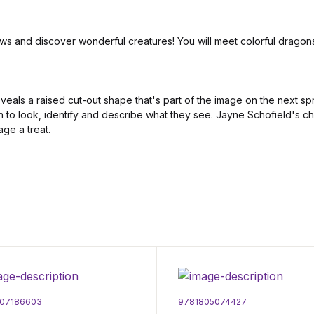
s and discover wonderful creatures! You will meet colorful dragons
eals a raised cut-out shape that's part of the image on the next s
 to look, identify and describe what they see. Jayne Schofield's char
ge a treat.
07186603
9781805074427