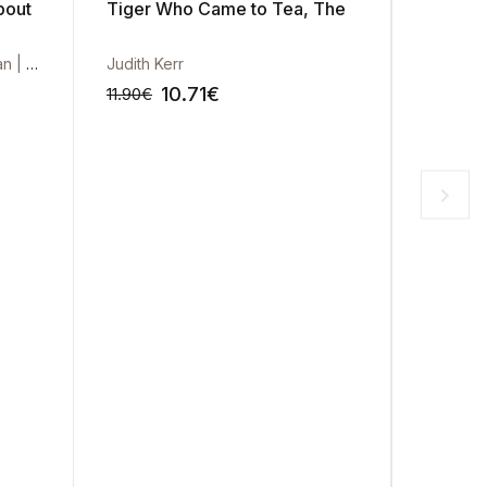
bout
Tiger Who Came to Tea, The
Amari a
James Maclaine | Laura Cowan | Susanna Rumiz
Judith Kerr
B. B. Als
10.71
€
11.90
€
12.50
€
-10%
-10%