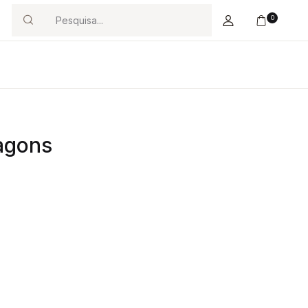
0
Search
agons