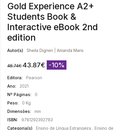
Gold Experience A2+
Students Book &
Interactive eBook 2nd
edition
Autor(s)
Sheila Dignen
|
Amanda Maris
43.87
€
-10%
48.74
€
Editora:
Pearson
Ano:
2021
Nº Páginas:
0
Peso:
0 Kg
Dimensões:
mm
ISBN:
9781292392783
Categoria(s)
Ensino de Língua Estrangeira , Ensino de