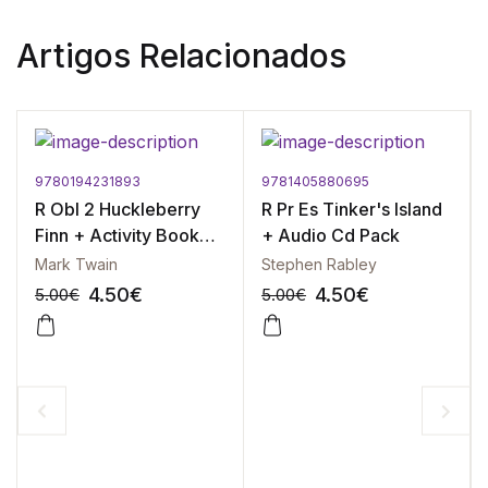
Artigos Relacionados
9780194231893
9781405880695
R Obl 2 Huckleberry
R Pr Es Tinker's Island
Finn + Activity Book
+ Audio Cd Pack
Pack - Oxford
Mark Twain
Stephen Rabley
Bookworms Library 2
4.50
€
4.50
€
5.00
€
5.00
€
-10%
-10%