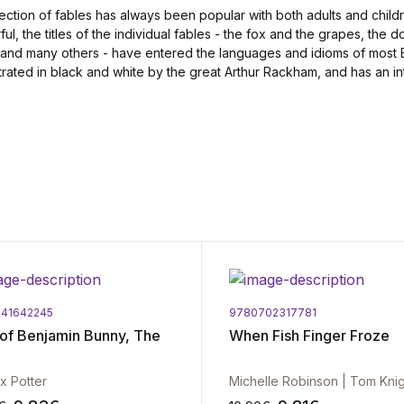
ction of fables has always been popular with both adults and child
l, the titles of the individual fables - the fox and the grapes, the d
g and many others - have entered the languages and idioms of most
lustrated in black and white by the great Arthur Rackham, and has an i
41642245
9780702317781
 of Benjamin Bunny, The
When Fish Finger Froze
ix Potter
Michelle Robinson | Tom Kni