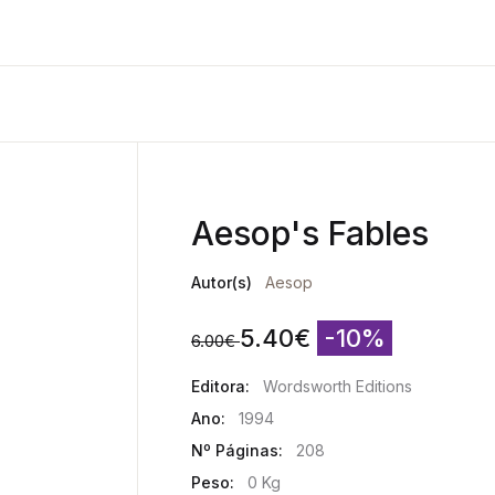
Aesop's Fables
Autor(s)
Aesop
5.40
€
-10%
6.00
€
Editora:
Wordsworth Editions
Ano:
1994
Nº Páginas:
208
Peso:
0 Kg