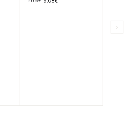
9.08
€
10.09
€
10.92
€
-10%
-10%