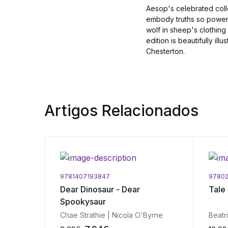
Aesop's celebrated colle
embody truths so powerfu
wolf in sheep's clothin
edition is beautifully il
Chesterton.
Artigos Relacionados
9781407193847
97802
Dear Dinosaur - Dear
Tale
Spookysaur
Chae Strathie | Nicola O'Byrne
Beatr