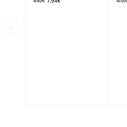
7.94
€
8.82
€
10.92
-10%
-10%