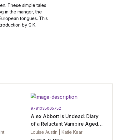
ren. These simple tales
og in the manger, the
 European tongues. This
ntroduction by G.K.
9781035065752
9781848
Alex Abbott is Undead: Diary
Tree: 
of a Reluctant Vampire Aged
Go
11 ½
ght
Louise Austin | Katie Kear
Britta T