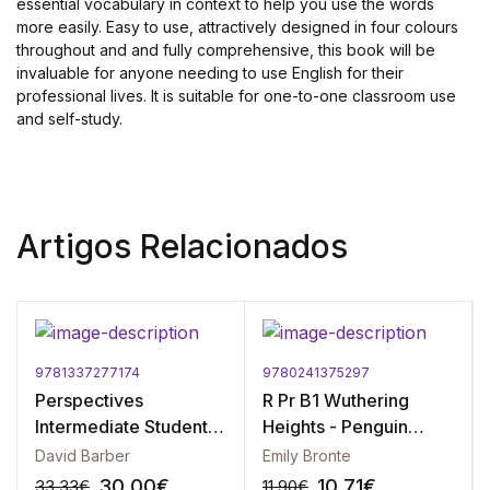
essential vocabulary in context to help you use the words
more easily. Easy to use, attractively designed in four colours
throughout and and fully comprehensive, this book will be
invaluable for anyone needing to use English for their
professional lives. It is suitable for one-to-one classroom use
and self-study.
Artigos Relacionados
9781337277174
9780241375297
Perspectives
R Pr B1 Wuthering
Intermediate Student's
Heights - Penguin
Book
Readers Level 5
David Barber
Emily Bronte
30.00
€
10.71
€
33.33
€
11.90
€