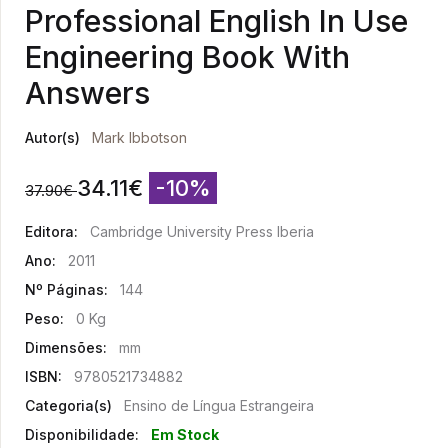
Professional English In Use
Engineering Book With
Answers
Autor(s)
Mark Ibbotson
34.11
€
-10%
37.90
€
Editora:
Cambridge University Press Iberia
Ano:
2011
Nº Páginas:
144
Peso:
0 Kg
Dimensões:
mm
ISBN:
9780521734882
Categoria(s)
Ensino de Língua Estrangeira
Disponibilidade:
Em Stock