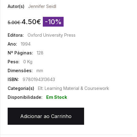
Autor(s)
Jennifer Seidl
4.50
€
-10%
5.00
€
Editora:
Oxford University Press
Ano:
1994
Nº Páginas:
128
Peso:
0 Kg
Dimensões:
mm
ISBN:
9780194313643
Categoria(s)
Elt: Learning Material & Coursework
Disponibilidade:
Em Stock
Adicionar ao Carrinho