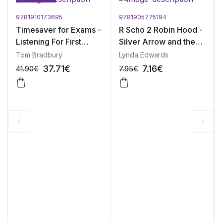
9781910173695
9781905775194
Timesaver for Exams -
R Scho 2 Robin Hood -
Listening For First
Silver Arrow and the
(FCE) With 2 Cds
Slaves
Tom Bradbury
Lynda Edwards
37.71
€
7.16
€
41.90
€
7.95
€
-10%
-10%