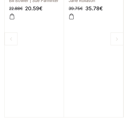
Bill Bowler | Sue Parminter
Jane Rollason
20.59
€
35.78
€
22.88
€
39.75
€
-10%
-10%