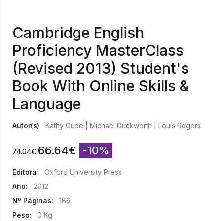
Cambridge English
Proficiency MasterClass
(Revised 2013) Student's
Book With Online Skills &
Language
Autor(s)
Kathy Gude
|
Michael Duckworth
|
Louis Rogers
66.64
€
-10%
74.04
€
Editora:
Oxford University Press
Ano:
2012
Nº Páginas:
189
Peso:
0 Kg