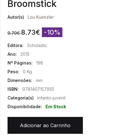
Broomstick
Autor(s)
Lou Kuenzler
8.73
€
-10%
9.70
€
Editora:
Scholastic
Ano:
2015
Nº Páginas:
198
Peso:
0 Kg
Dimensões:
mm
ISBN:
9781407157955
Categoria(s)
Infanto-juvenil
Disponibilidade:
Em Stock
Adicionar ao Carrinho