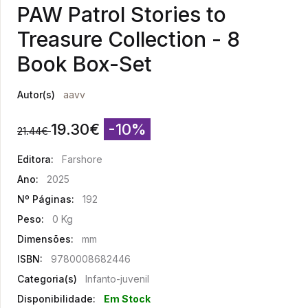
PAW Patrol Stories to
Treasure Collection - 8
Book Box-Set
Autor(s)
aavv
19.30
€
-10%
21.44
€
Editora:
Farshore
Ano:
2025
Nº Páginas:
192
Peso:
0 Kg
Dimensões:
mm
ISBN:
9780008682446
Categoria(s)
Infanto-juvenil
Disponibilidade:
Em Stock