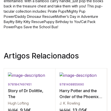
entertained. With a bamboo carry handle, just pop the books
back in the treasure chest and take them with you! This pup-
tacular collection includes: Pirate Pups!Mighty Pup
Power!Daddy Dinosaur RescueMother’s Day in Adventure
BayItty Bitty Kitty RescuePuppy Birthday to You!Cat Pack
PowerPups Save the School Bus!
Artigos Relacionados
9781847497451
9781408855690
Story of Dr Dolittle,
Harry Potter and the
The
Order of the Phoenix
(Nr 5)
Hugh Lofting
J. K. Rowling
9.14
€
13.05
€
10.15
€
14.50
€